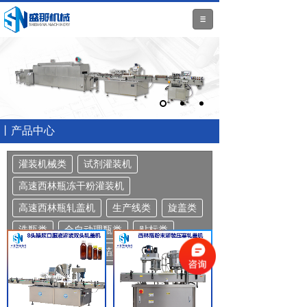
丨产品中心
灌装机械类
试剂灌装机
高速西林瓶冻干粉灌装机
高速西林瓶轧盖机
生产线类
旋盖类
洗瓶类
全自动理瓶类
贴标类
灭菌烘箱
电磁铝箔封口类