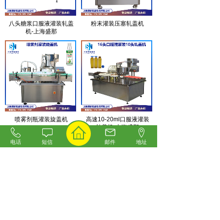
八头糖浆口服液灌装轧盖
粉末灌装压塞轧盖机
机-上海盛那
喷雾剂瓶灌装旋盖机
高速10-20ml口服液灌装
轧盖机-上海盛那
电话
短信
邮件
地址
4针安瓿拉丝灌封机-上海
抑菌洗手液灌装机