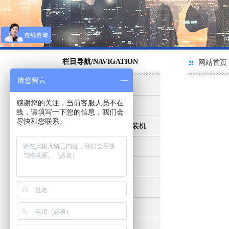
栏目导航/NAVIGATION
网站首页
请您留言
灌装机械类
感谢您的关注，当前客服人员不在
试剂灌装机
线，请填写一下您的信息，我们会
尽快和您联系。
高速西林瓶冻干粉灌装机
高速西林瓶轧盖机
生产线类
旋盖类
洗瓶类
全自动理瓶类